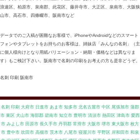
浪速区、柏原市、泉南郡、此花区、藤井寺市、大正区、泉南市、大阪狭
山市、高石市、四條畷市、阪南市など
データでのご入稿が困難なお客様で、iPhoneやAndroidなどのスマート
フォンやタブレットをお持ちのお客様は、姉妹店「みんなの名刺」（主
に個人様向けとなり用紙バリエーション・納期・価格などは異なりま
す）もご検討下さい。阪南市で名刺の印刷をお考えの方も是非どうぞ。
名刺 印刷 阪南市
名刺 印刷 大府市
日進市
あま市
知多市
北名古屋市
中区
尾張旭市
蒲郡
市
東区
犬山市
海部郡
碧南市
知立市
豊明市
清須市
熱田区
津島市
愛西
市
みよし市
田原市
長久手市
丹羽郡
常滑市
大阪市
堺市
東大阪市
枚方
市
豊中市
吹田市
高槻市
茨木市
八尾市
寝屋川市
平野区
岸和田市
和泉