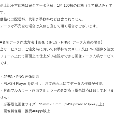
※上記基本価格は完全データ入稿、1箱:100枚の価格（全て税込み）で
す。
価格には配送料、代引き手数料などは含まれません。
データが不完全な場合は入稿し直して頂く場合がございます。
■名刺データ作成方法【画像（JPEG・PNG）データ入稿の場合】
当サービスは、ご注文時においてお手持ちのJPEG 又はPNG画像を注文
フォーム上にて画面上で仕上がり確認ができる画像データ入稿サービス
です。
・JPEG・PNG 画像対応
・FLASH Player を使用し、注文画面上にてデータの作成が可能。
・片面フルカラー・両面フルカラーのみ対応（墨色対応は致しておりま
せん）
・必要最低画像サイズ 95mm×59mm（1496pixel×929pixe以上）
・画像解像度 推奨400ppi以上