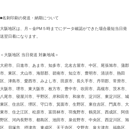
■名刺印刷の発送・納期について
大阪地区は、月～金PM５時までにデータ確認ができた場合最短当日発
送翌日着になります。
＜大阪地区 当日発送 対象地域＞
大府市、日進市、あま市、知多市、北名古屋市、中区、尾張旭市、蒲郡
市、東区、犬山市、海部郡、碧南市、知立市、豊明市、清須市、熱田
区、津島市、愛西市、みよし市、田原市、長久手市、丹羽郡、常滑市、
大阪市、堺市、東大阪市、枚方市、豊中市、吹田市、高槻市、茨木市、
八尾市、寝屋川市、平野区、岸和田市、和泉市、淀川区、東淀川区、城
東区、住吉区、堺区、守口市、箕面市、生野区、東住吉区、門真市、大
東市、住之江区、松原市、富田林市、羽曳野市、鶴見区、西成区、阿倍
野区、河内長野市、都島区、池田市、泉佐野市、中央区、西淀川区、旭
区、貝塚市、摂津市、東成区、天王寺区、交野市、泉大津市、福島区、