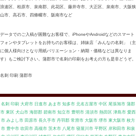
浪速区、柏原市、泉南郡、此花区、藤井寺市、大正区、泉南市、大阪狭
山市、高石市、四條畷市、阪南市など
データでのご入稿が困難なお客様で、iPhoneやAndroidなどのスマート
フォンやタブレットをお持ちのお客様は、姉妹店「みんなの名刺」（主
に個人様向けとなり用紙バリエーション・納期・価格などは異なりま
す）もご検討下さい。蒲郡市で名刺の印刷をお考えの方も是非どうぞ。
名刺 印刷 蒲郡市
名刺 印刷 大府市
日進市
あま市
知多市
北名古屋市
中区
尾張旭市
蒲郡
市
東区
犬山市
海部郡
碧南市
知立市
豊明市
清須市
熱田区
津島市
愛西
市
みよし市
田原市
長久手市
丹羽郡
常滑市
大阪市
堺市
東大阪市
枚方
市
豊中市
吹田市
高槻市
茨木市
八尾市
寝屋川市
平野区
岸和田市
和泉