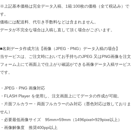
※上記基本価格は完全データ入稿、1箱:100枚の価格（全て税込み）で
す。
価格には配送料、代引き手数料などは含まれません。
データが不完全な場合は入稿し直して頂く場合がございます。
■名刺データ作成方法【画像（JPEG・PNG）データ入稿の場合】
当サービスは、ご注文時においてお手持ちのJPEG 又はPNG画像を注文
フォーム上にて画面上で仕上がり確認ができる画像データ入稿サービス
です。
・JPEG・PNG 画像対応
・FLASH Player を使用し、注文画面上にてデータの作成が可能。
・片面フルカラー・両面フルカラーのみ対応（墨色対応は致しておりま
せん）
・必要最低画像サイズ 95mm×59mm（1496pixel×929pixe以上）
・画像解像度 推奨400ppi以上