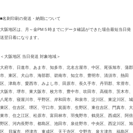
■名刺印刷の発送・納期について
大阪地区は、月～金PM５時までにデータ確認ができた場合最短当日発
送翌日着になります。
＜大阪地区 当日発送 対象地域＞
大府市、日進市、あま市、知多市、北名古屋市、中区、尾張旭市、蒲郡
市、東区、犬山市、海部郡、碧南市、知立市、豊明市、清須市、熱田
区、津島市、愛西市、みよし市、田原市、長久手市、丹羽郡、常滑市、
大阪市、堺市、東大阪市、枚方市、豊中市、吹田市、高槻市、茨木市、
八尾市、寝屋川市、平野区、岸和田市、和泉市、淀川区、東淀川区、城
東区、住吉区、堺区、守口市、箕面市、生野区、東住吉区、門真市、大
東市、住之江区、松原市、富田林市、羽曳野市、鶴見区、西成区、阿倍
野区、河内長野市、都島区、池田市、泉佐野市、中央区、西淀川区、旭
区、貝塚市、摂津市、東成区、天王寺区、交野市、泉大津市、福島区、